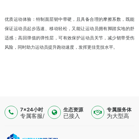
优质运动体验：特制面层韧中带硬，且具备合理的摩擦系数，既能
保证运动员起步迅速、移动轻松，又能让运动员拥有脚踏实地的舒
适感；高回弹值的弹性层，可有效保护运动员关节，减少韧带受伤
风险，同时助力运动员提升跑动速度，发挥更佳竞技水平。
7×24小时
生态资源
专属服务体
服务
专属客服/
已接入
验
为大型高
技术专家/
16500+认
端制造
金融顾问
证供应
业，提供
三线支持
商，覆盖
一对一解