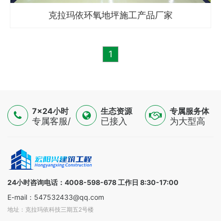
克拉玛依环氧地坪施工产品厂家
1
7×24小时
生态资源
专属服务体
服务
专属客服/
已接入
验
为大型高
技术专家/
16500+认
端制造
金融顾问
证供应
业，提供
三线支持
商，覆盖
一对一解
全球
决方案
100+国家
24小时咨询电话：4008-598-678 工作日 8:30-17:00
E-mail：547532433@qq.com
地址：克拉玛依科技三期五2号楼