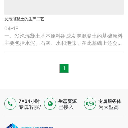
全国多地的墙体屋面保温隔热、轻质混凝土构件、建
筑地暖系统、大型隧道、高等级公路
发泡混凝土的生产工艺
04-18
一、发泡混凝土基本原料组成发泡混凝土的基础原料
主要包括水泥、石灰、水和泡沫，在此基础上还会根
据工程需求掺加各类填料、骨料以及外加剂。常用的
填料与骨料有：砂、粉煤灰、陶粒、碎石屑、膨胀聚
苯乙烯、膨胀珍珠岩、膨润土细骨料等。常用外加剂
1
与普通混凝土基本一致，主要包含减水剂、防水剂、
缓凝剂、促凝剂等，可在 克拉玛依 各类建筑工程中
灵活选用，以满足不同施工条件与性
7×24小时
生态资源
专属服务体
服务
专属客服/
已接入
验
为大型高
技术专家/
16500+认
端制造
金融顾问
证供应
业，提供
三线支持
商，覆盖
一对一解