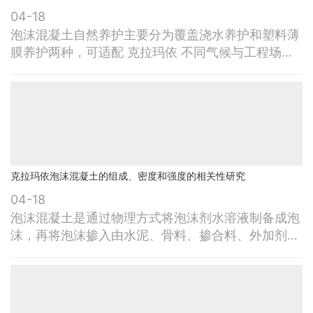
04-18
泡沫混凝土自然养护主要分为覆盖浇水养护和塑料薄
膜养护两种，可适配 克拉玛依 不同气候与工程场景
的施工需求。（1）覆盖浇水养护结合外界气温条
件，一般应在泡沫混凝土浇筑完成后3～12h内，采
用草帘、芦席、麻袋、锯末、湿土、湿砂等材料进行
覆盖，并定时浇水保持表面湿润。养护时长要求硅酸
盐水泥、普通水泥、矿渣水泥拌制的泡沫混凝土，养
护时间不少于 7 昼夜；掺缓凝型
克拉玛依泡沫混凝土的组成、密度和强度的相关性研究
04-18
泡沫混凝土是通过物理方式将泡沫剂水溶液制备成泡
沫，再将泡沫掺入由水泥、骨料、掺合料、外加剂及
水等配制而成的料浆中，经混合搅拌、浇筑成型、自
然养护或蒸汽养护后形成的多孔混凝土。因其内部含
有大量封闭孔隙，具备轻质、保温、隔热、防潮、隔
声等优良物理力学性能与使用功能，在 克拉玛依 及