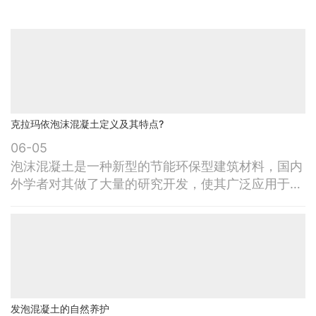
克拉玛依泡沫混凝土定义及其特点?
06-05
泡沫混凝土是一种新型的节能环保型建筑材料，国内
外学者对其做了大量的研究开发，使其广泛应用于墙
体材料中，但其还存在一定的缺陷，如强度偏低、开
裂、吸水等，因而要进一步扩大其应用领域还需在发
泡剂、配合比、工艺流程、设备等方面做更进一步的
研究。目前，泡沫混凝土在我国的应用主要是屋面泡
沫混凝土保温层现浇、泡沫混凝土面块、泡沫混凝土
轻质墙板、泡沫混凝土补偿地基。泡沫混凝
发泡混凝土的自然养护