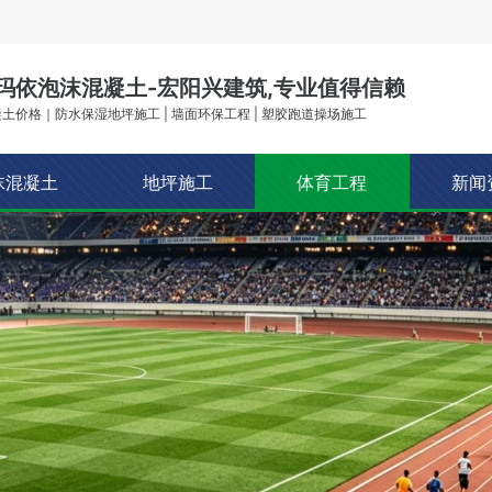
玛依泡沫混凝土-宏阳兴建筑,专业值得信赖
土价格｜防水保湿地坪施工 | 墙面环保工程 | 塑胶跑道操场施工
沫混凝土
地坪施工
体育工程
新闻