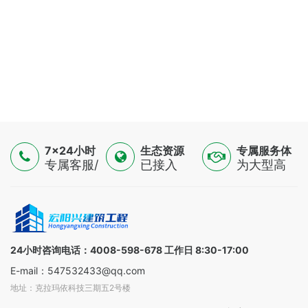
7×24小时
生态资源
专属服务体
服务
专属客服/
已接入
验
为大型高
技术专家/
16500+认
端制造
金融顾问
证供应
业，提供
三线支持
商，覆盖
一对一解
全球
决方案
100+国家
24小时咨询电话：4008-598-678 工作日 8:30-17:00
E-mail：547532433@qq.com
地址：克拉玛依科技三期五2号楼